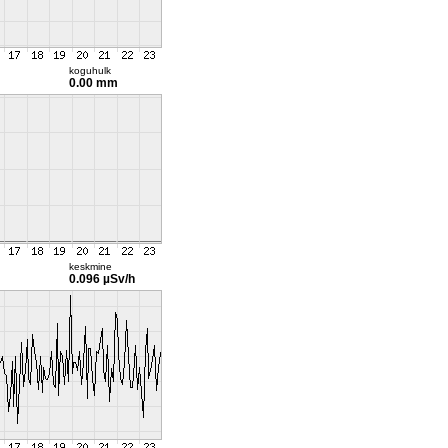
koguhulk
0.00 mm
keskmine
0.096 µSv/h