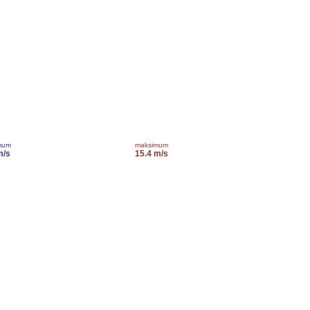
mum
maksimum
m/s
15.4 m/s