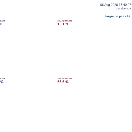
06 Aug 2026 17:40:07
värskenda
Järgmine päev >>
mum
maksimum
°C
13.1 °C
mum
maksimum
 %
65.6 %