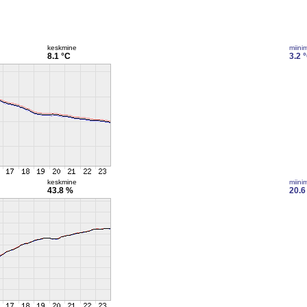
keskmine
miini
8.1 °C
3.2 
keskmine
miini
43.8 %
20.6