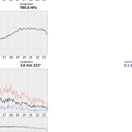
keskmine
990.8 hPa
keskmine
miini
3.6 m/s
223°
0.1 