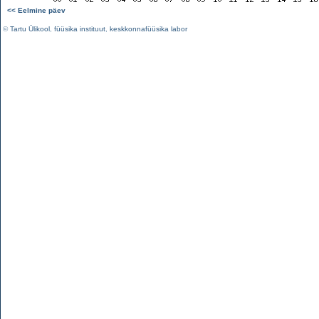
<< Eelmine päev
©
Tartu Ülikool
,
füüsika instituut
,
keskkonnafüüsika labor