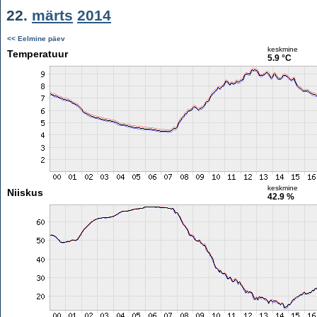
22.
märts
2014
<< Eelmine päev
keskmine
Temperatuur
5.9 °C
keskmine
Niiskus
42.9 %