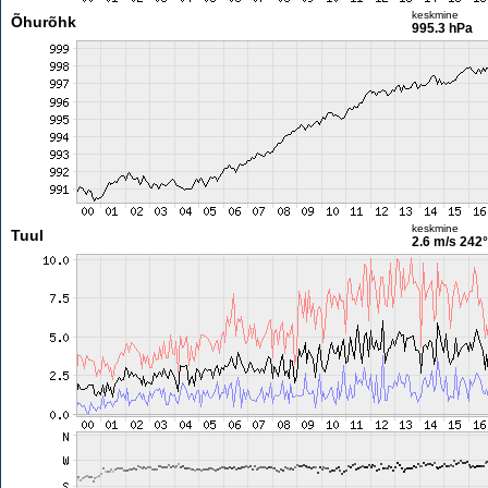
keskmine
Õhurõhk
995.3 hPa
keskmine
Tuul
2.6 m/s
242°