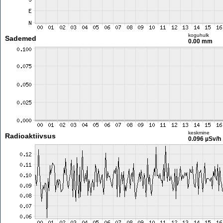
koguhulk
Sademed
0.00 mm
keskmine
Radioaktiivsus
0.096 µSv/h