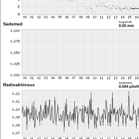
koguhulk
Sademed
0.00 mm
keskmine
Radioaktiivsus
0.094 µSv/