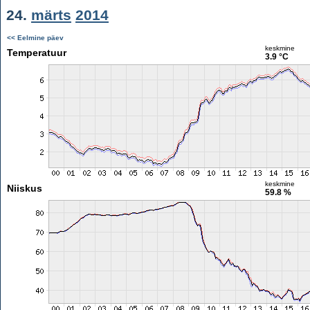
24.
märts
2014
<< Eelmine päev
keskmine
Temperatuur
3.9 °C
keskmine
Niiskus
59.8 %