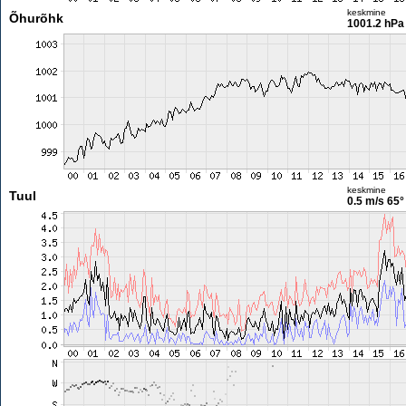
keskmine
Õhurõhk
1001.2 hPa
keskmine
Tuul
0.5 m/s
65°