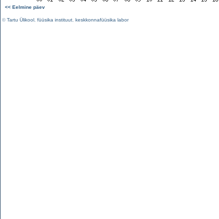
<< Eelmine päev
©
Tartu Ülikool
,
füüsika instituut
,
keskkonnafüüsika labor