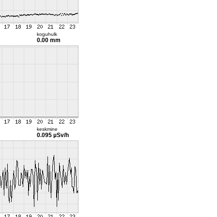
koguhulk
0.00 mm
keskmine
0.095 µSv/h