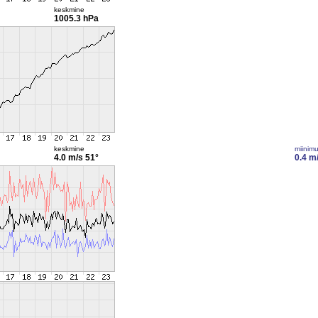
keskmine
1005.3 hPa
keskmine
miinim
4.0 m/s
51°
0.4 m