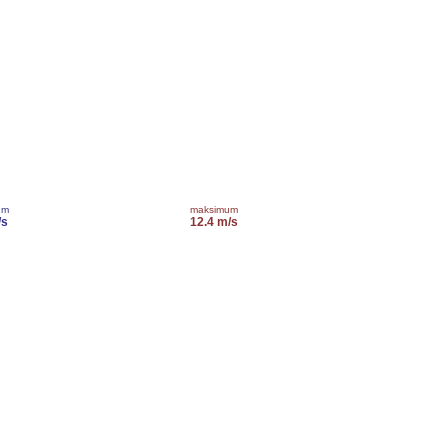
um
maksimum
/s
12.4 m/s