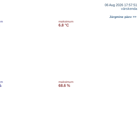
06 Aug 2026 17:57:51
värskenda
Järgmine päev >>
um
maksimum
C
6.8 °C
um
maksimum
%
68.6 %