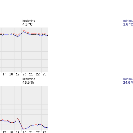
keskmine
miinim
4.3 °C
1.6 °
keskmine
miinim
46.5 %
24.6 