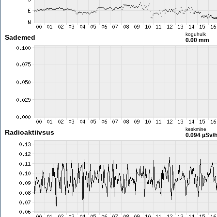
koguhulk
Sademed
0.00 mm
keskmine
Radioaktiivsus
0.094 µSv/