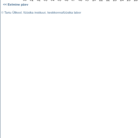
<< Eelmine päev
©
Tartu Ülikool
,
füüsika instituut
,
keskkonnafüüsika labor