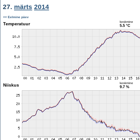
27.
märts
2014
<< Eelmine päev
keskmine
Temperatuur
5.5 °C
keskmine
Niiskus
9.7 %