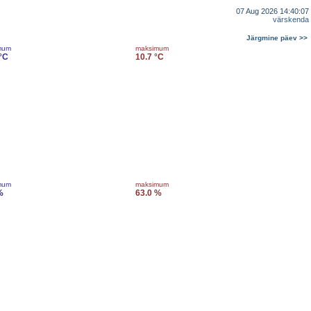
07 Aug 2026 14:40:07
värskenda
Järgmine päev >>
mum
maksimum
 °C
10.7 °C
mum
maksimum
%
63.0 %