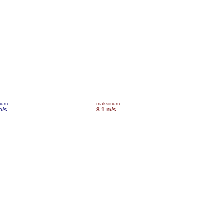
mum
maksimum
m/s
8.1 m/s