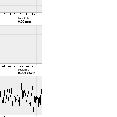
koguhulk
0.00 mm
keskmine
0.096 µSv/h