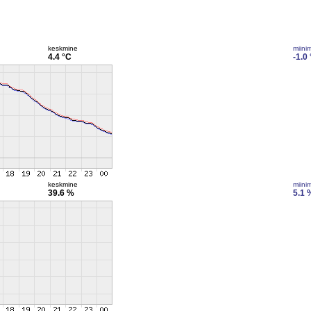
keskmine
miini
4.4 °C
-1.0
keskmine
miini
39.6 %
5.1 