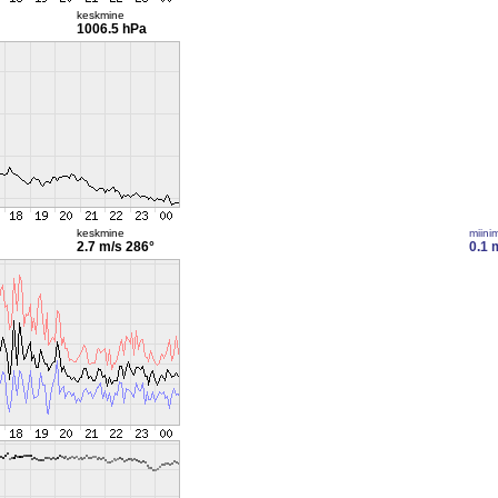
keskmine
1006.5 hPa
keskmine
miini
2.7 m/s
286°
0.1 