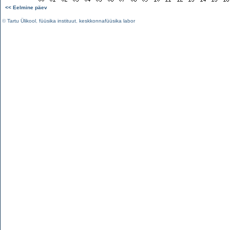
<< Eelmine päev
©
Tartu Ülikool
,
füüsika instituut
,
keskkonnafüüsika labor