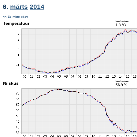
6.
märts
2014
<< Eelmine päev
keskmine
Temperatuur
1.3 °C
keskmine
Niiskus
56.9 %