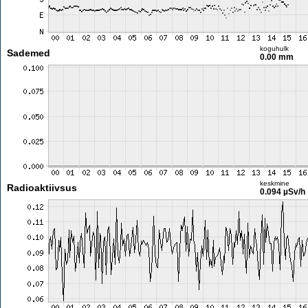
koguhulk
Sademed
0.00 mm
keskmine
Radioaktiivsus
0.094 µSv/h