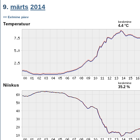
9.
märts
2014
<< Eelmine päev
keskmine
Temperatuur
4.4 °C
keskmine
Niiskus
35.2 %