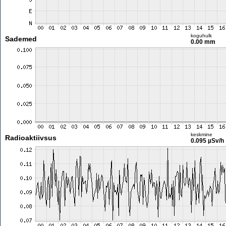
koguhulk
Sademed
0.00 mm
keskmine
Radioaktiivsus
0.095 µSv/h