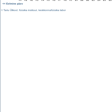
<< Eelmine päev
©
Tartu Ülikool
,
füüsika instituut
,
keskkonnafüüsika labor