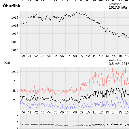
keskmine
Õhurõhk
1017.6 hPa
keskmine
Tuul
3.5 m/s
231°