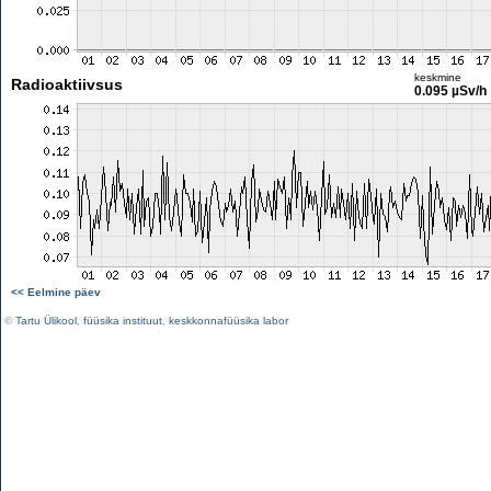
keskmine
Radioaktiivsus
0.095 µSv/h
<< Eelmine päev
©
Tartu Ülikool
,
füüsika instituut
,
keskkonnafüüsika labor