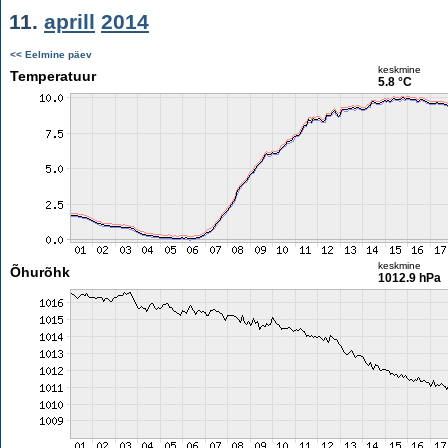
11.
aprill
2014
<< Eelmine päev
keskmine
Temperatuur
5.8 °C
keskmine
Õhurõhk
1012.9 hPa