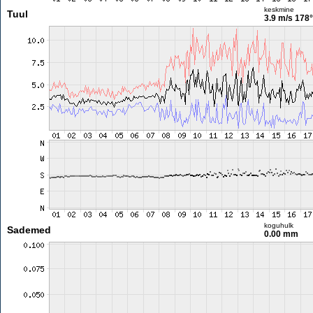
keskmine
Tuul
3.9 m/s
178°
koguhulk
Sademed
0.00 mm