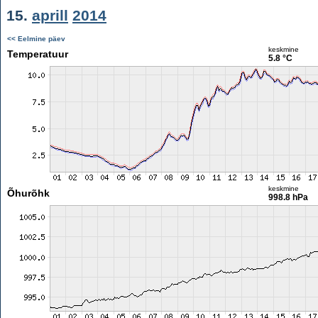
15.
aprill
2014
<< Eelmine päev
keskmine
Temperatuur
5.8 °C
keskmine
Õhurõhk
998.8 hPa