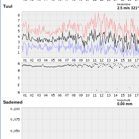
keskmine
Tuul
2.5 m/s
321°
koguhulk
Sademed
0.00 mm