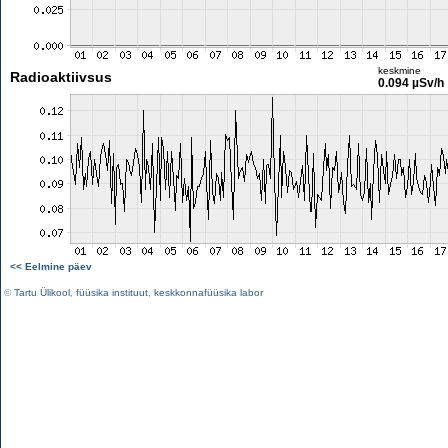
keskmine
Radioaktiivsus
0.094 µSv/h
<< Eelmine päev
©
Tartu Ülikool
,
füüsika instituut
,
keskkonnafüüsika labor