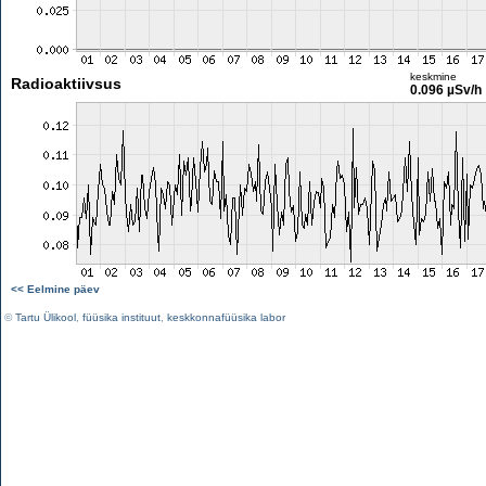
keskmine
Radioaktiivsus
0.096 µSv/h
<< Eelmine päev
©
Tartu Ülikool
,
füüsika instituut
,
keskkonnafüüsika labor