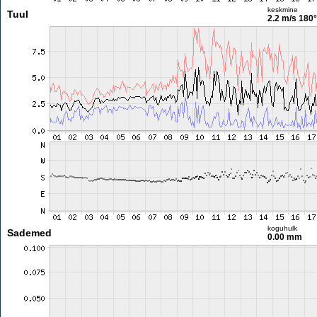
keskmine
Tuul
2.2 m/s
180°
koguhulk
Sademed
0.00 mm