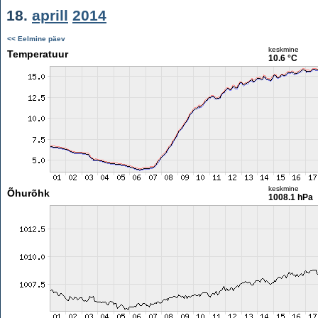
18.
aprill
2014
<< Eelmine päev
keskmine
Temperatuur
10.6 °C
keskmine
Õhurõhk
1008.1 hPa