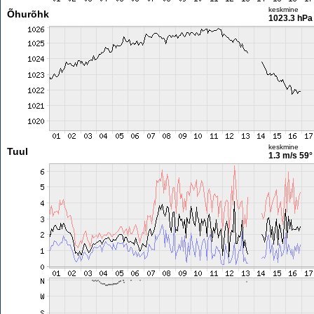
keskmine
Õhurõhk
1023.3 hPa
keskmine
Tuul
1.3 m/s
59°