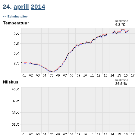
24.
aprill
2014
<< Eelmine päev
keskmine
Temperatuur
6.3 °C
keskmine
Niiskus
36.6 %