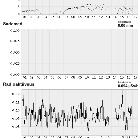
koguhulk
Sademed
0.00 mm
keskmine
Radioaktiivsus
0.094 µSv/