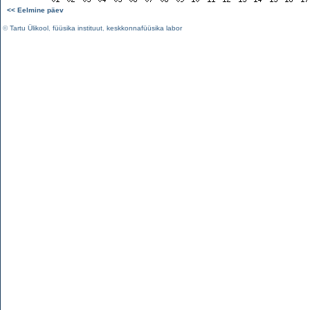
<< Eelmine päev
©
Tartu Ülikool
,
füüsika instituut
,
keskkonnafüüsika labor