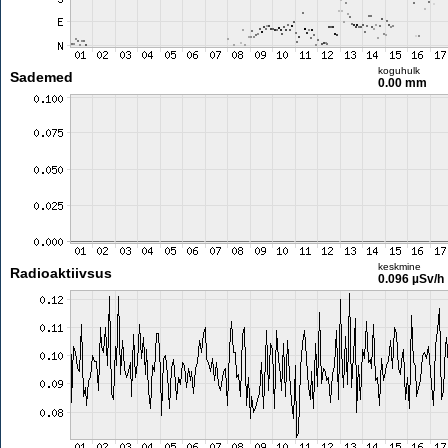
koguhulk
Sademed
0.00 mm
keskmine
Radioaktiivsus
0.096 µSv/h