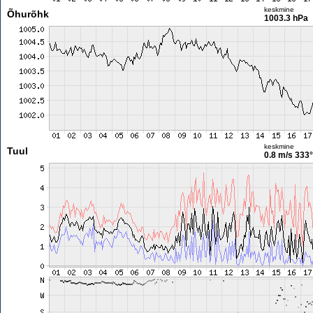
keskmine
Õhurõhk
1003.3 hPa
keskmine
Tuul
0.8 m/s
333°