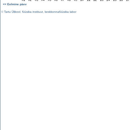
<< Eelmine päev
©
Tartu Ülikool
,
füüsika instituut
,
keskkonnafüüsika labor