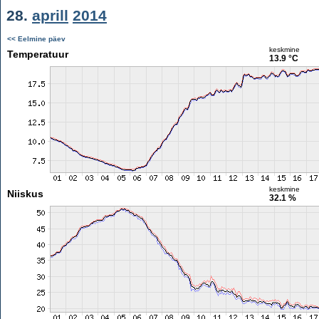
28.
aprill
2014
<< Eelmine päev
keskmine
Temperatuur
13.9 °C
keskmine
Niiskus
32.1 %