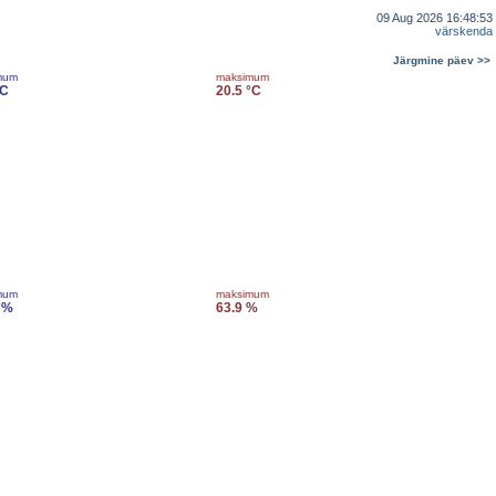
09 Aug 2026 16:48:53
värskenda
Järgmine päev >>
mum
maksimum
°C
20.5 °C
mum
maksimum
 %
63.9 %