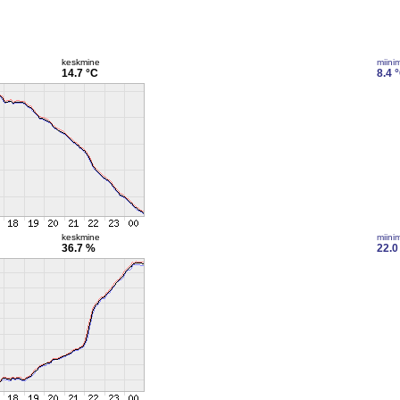
keskmine
miini
14.7 °C
8.4 
keskmine
miini
36.7 %
22.0