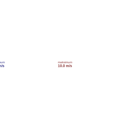
mum
maksimum
m/s
10.0 m/s