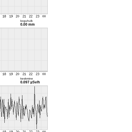
koguhulk
0.00 mm
keskmine
0.097 µSv/h