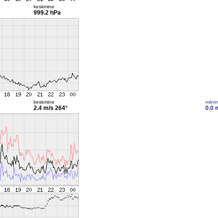
keskmine
999.2 hPa
keskmine
miini
2.4 m/s
264°
0.0 