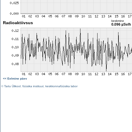
keskmine
Radioaktiivsus
0.096 µSv/h
<< Eelmine päev
©
Tartu Ülikool
,
füüsika instituut
,
keskkonnafüüsika labor