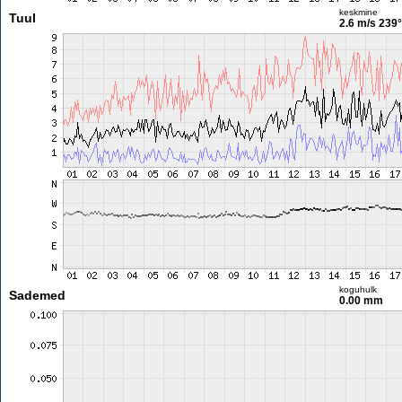
keskmine
Tuul
2.6 m/s
239°
koguhulk
Sademed
0.00 mm