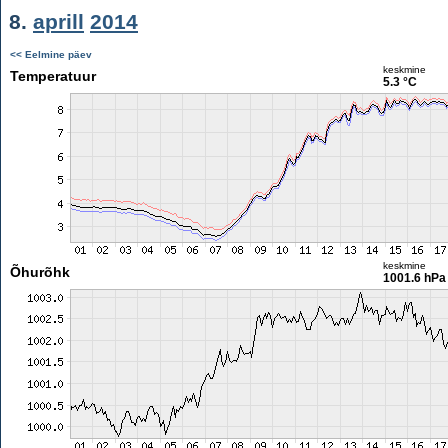
8.
aprill
2014
<< Eelmine päev
keskmine
Temperatuur
5.3 °C
keskmine
Õhurõhk
1001.6 hPa