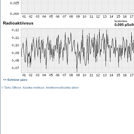
keskmine
Radioaktiivsus
0.095 µSv/
<< Eelmine päev
©
Tartu Ülikool
,
füüsika instituut
,
keskkonnafüüsika labor