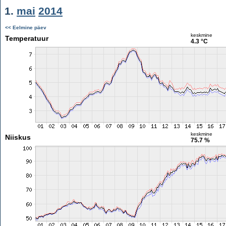
1.
mai
2014
<< Eelmine päev
keskmine
Temperatuur
4.3 °C
keskmine
Niiskus
75.7 %