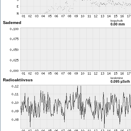
koguhulk
Sademed
0.00 mm
keskmine
Radioaktiivsus
0.095 µSv/h