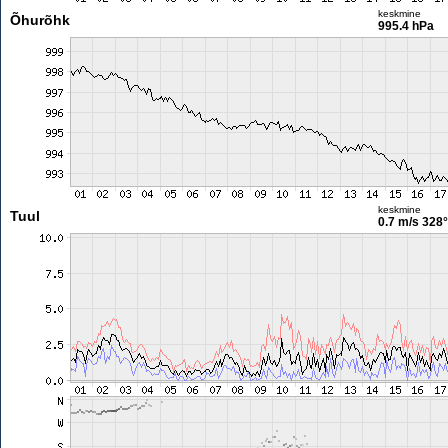
keskmine
Õhurõhk
995.4 hPa
keskmine
Tuul
0.7 m/s
328°