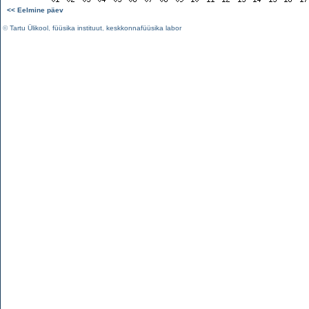
<< Eelmine päev
©
Tartu Ülikool
,
füüsika instituut
,
keskkonnafüüsika labor