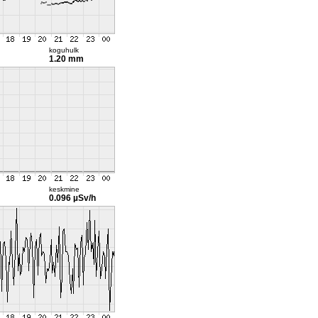
koguhulk
1.20 mm
keskmine
0.096 µSv/h