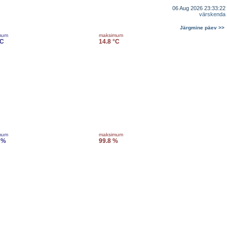
06 Aug 2026 23:33:22
värskenda
Järgmine päev >>
mum
maksimum
°C
14.8 °C
mum
maksimum
 %
99.8 %