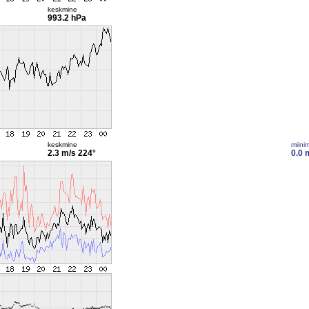
keskmine
993.2 hPa
keskmine
miini
2.3 m/s
224°
0.0 