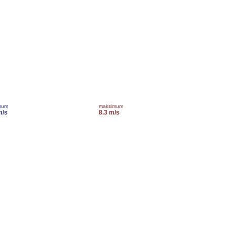
mum
maksimum
m/s
8.3 m/s