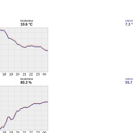
keskmine
miini
10.6 °C
7.3 
keskmine
miini
80.3 %
55.7