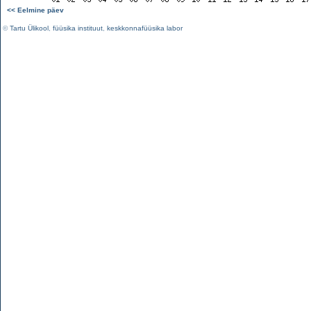
<< Eelmine päev
©
Tartu Ülikool
,
füüsika instituut
,
keskkonnafüüsika labor