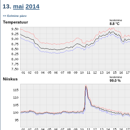
13.
mai
2014
<< Eelmine päev
keskmine
Temperatuur
8.8 °C
keskmine
Niiskus
99.0 %