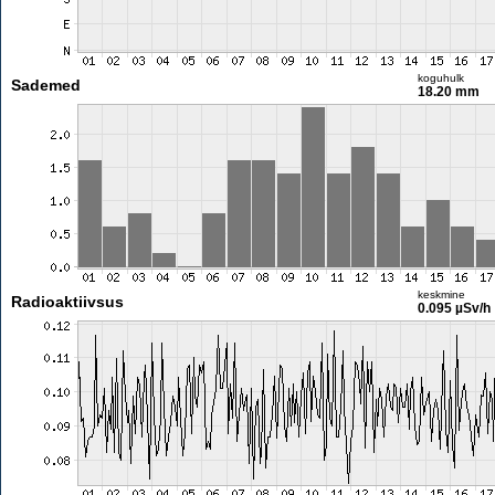
koguhulk
Sademed
18.20 mm
keskmine
Radioaktiivsus
0.095 µSv/h