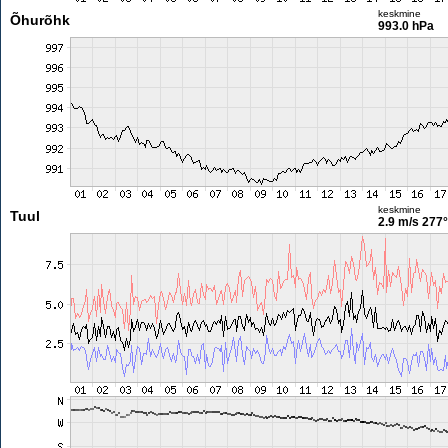
keskmine
Õhurõhk
993.0 hPa
keskmine
Tuul
2.9 m/s
277°