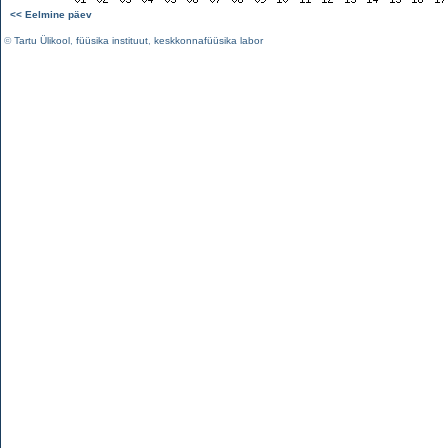
<< Eelmine päev
©
Tartu Ülikool
,
füüsika instituut
,
keskkonnafüüsika labor