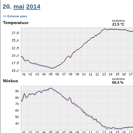
20.
mai
2014
<< Eelmine päev
keskmine
Temperatuur
21.5 °C
keskmine
Niiskus
66.4 %