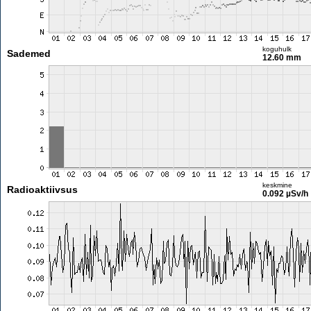
koguhulk
Sademed
12.60 mm
keskmine
Radioaktiivsus
0.092 µSv/h