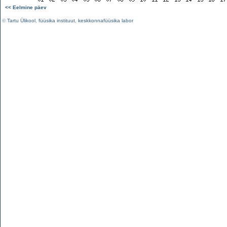
<< Eelmine päev
©
Tartu Ülikool
,
füüsika instituut
,
keskkonnafüüsika labor