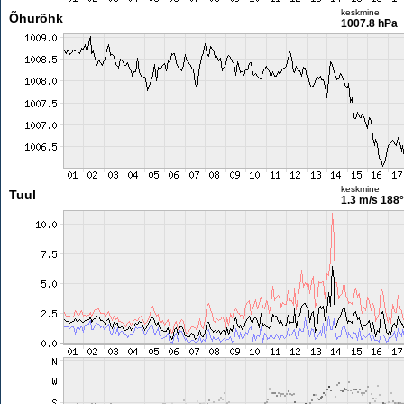
keskmine
Õhurõhk
1007.8 hPa
keskmine
Tuul
1.3 m/s
188°