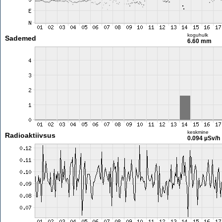
koguhulk
Sademed
6.60 mm
keskmine
Radioaktiivsus
0.094 µSv/h