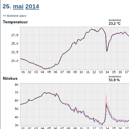
25.
mai
2014
<< Eelmine päev
keskmine
Temperatuur
23.2 °C
keskmine
Niiskus
51.9 %