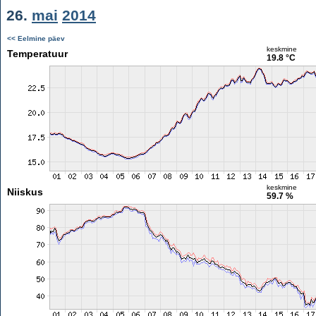
26.
mai
2014
<< Eelmine päev
keskmine
Temperatuur
19.8 °C
keskmine
Niiskus
59.7 %