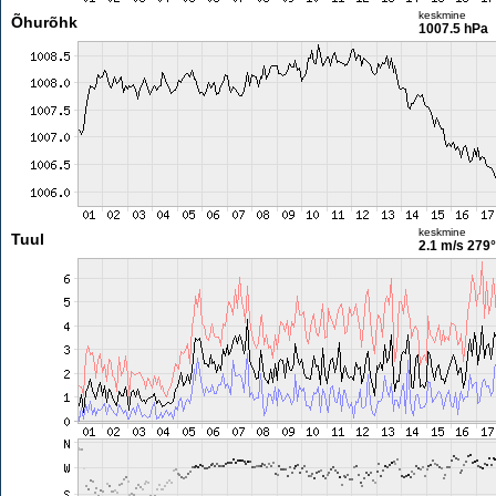
keskmine
Õhurõhk
1007.5 hPa
keskmine
Tuul
2.1 m/s
279°