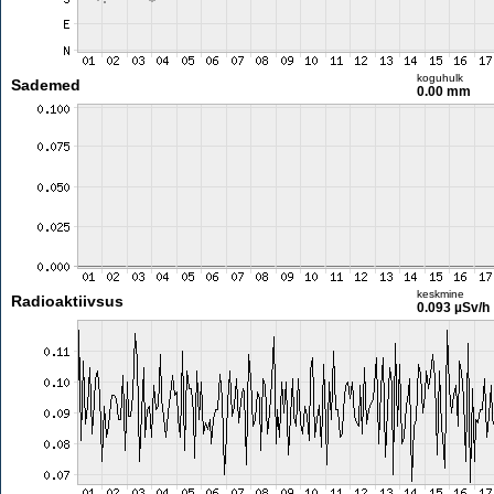
koguhulk
Sademed
0.00 mm
keskmine
Radioaktiivsus
0.093 µSv/h