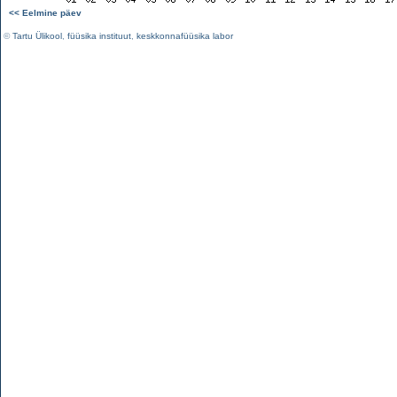
<< Eelmine päev
©
Tartu Ülikool
,
füüsika instituut
,
keskkonnafüüsika labor