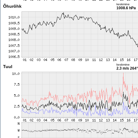
keskmine
Õhurõhk
1008.6 hPa
keskmine
Tuul
2.3 m/s
264°