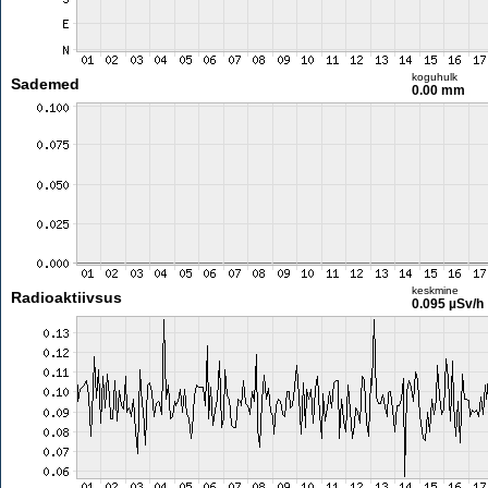
koguhulk
Sademed
0.00 mm
keskmine
Radioaktiivsus
0.095 µSv/h