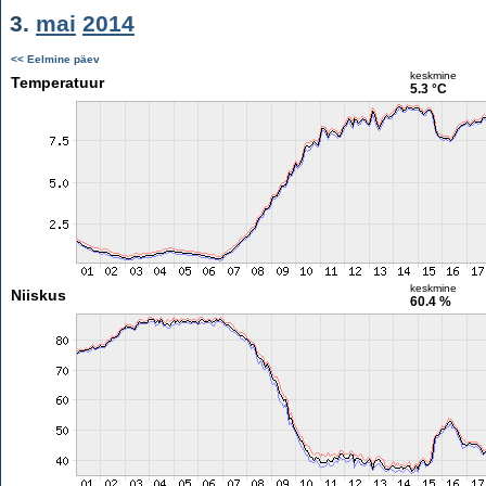
3.
mai
2014
<< Eelmine päev
keskmine
Temperatuur
5.3 °C
keskmine
Niiskus
60.4 %