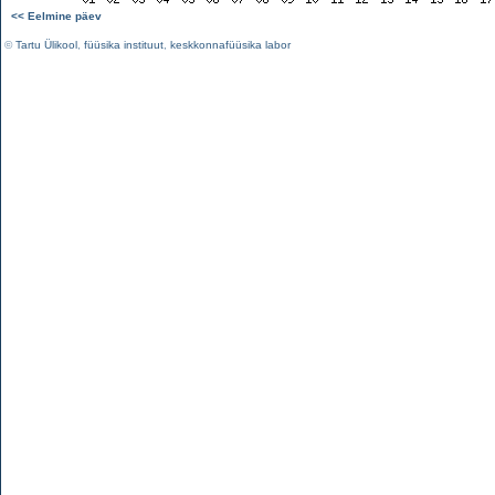
<< Eelmine päev
©
Tartu Ülikool
,
füüsika instituut
,
keskkonnafüüsika labor