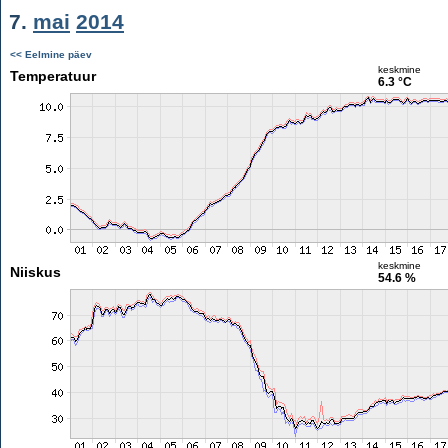
7.
mai
2014
<< Eelmine päev
keskmine
Temperatuur
6.3 °C
keskmine
Niiskus
54.6 %