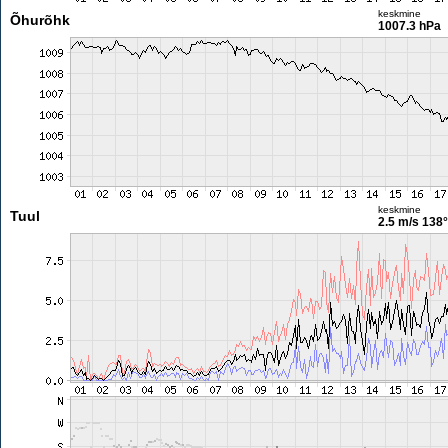
keskmine
Õhurõhk
1007.3 hPa
keskmine
Tuul
2.5 m/s
138°