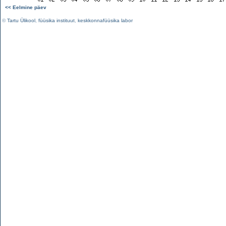
<< Eelmine päev
©
Tartu Ülikool
,
füüsika instituut
,
keskkonnafüüsika labor