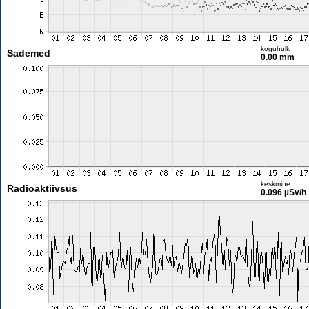
koguhulk
Sademed
0.00 mm
keskmine
Radioaktiivsus
0.096 µSv/h