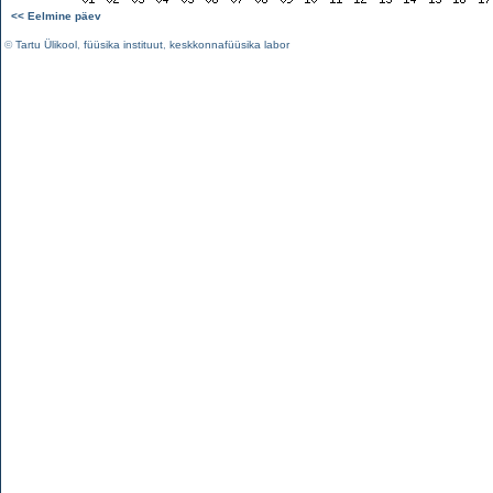
<< Eelmine päev
©
Tartu Ülikool
,
füüsika instituut
,
keskkonnafüüsika labor