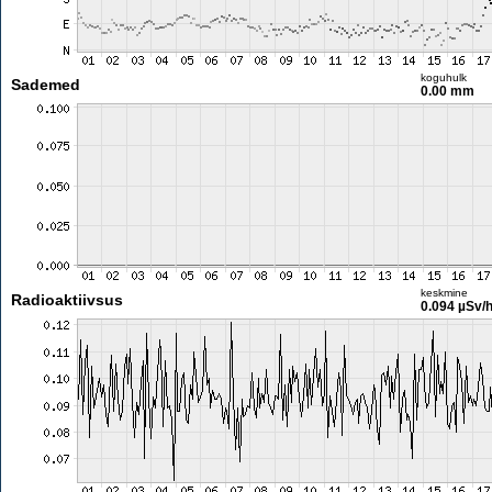
koguhulk
Sademed
0.00 mm
keskmine
Radioaktiivsus
0.094 µSv/