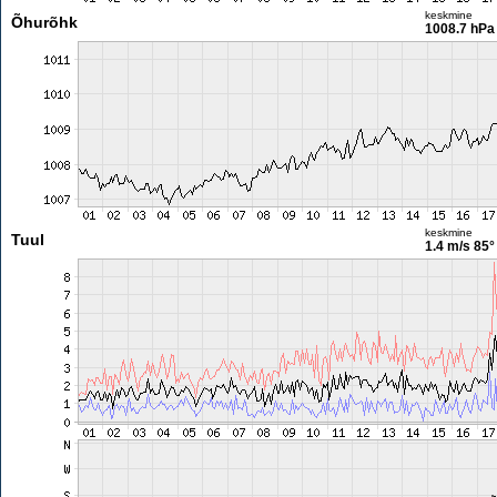
keskmine
Õhurõhk
1008.7 hPa
keskmine
Tuul
1.4 m/s
85°