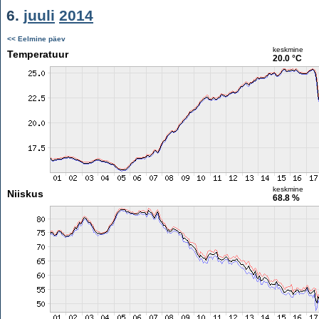
6.
juuli
2014
<< Eelmine päev
keskmine
Temperatuur
20.0 °C
keskmine
Niiskus
68.8 %