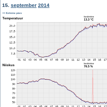
15.
september
2014
<< Eelmine päev
keskmine
Temperatuur
13.3 °C
keskmine
Niiskus
76.5 %