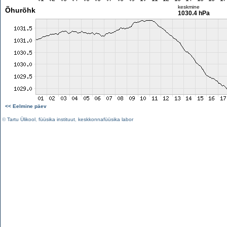
keskmine
Õhurõhk
1030.4 hPa
<< Eelmine päev
©
Tartu Ülikool
,
füüsika instituut
,
keskkonnafüüsika labor