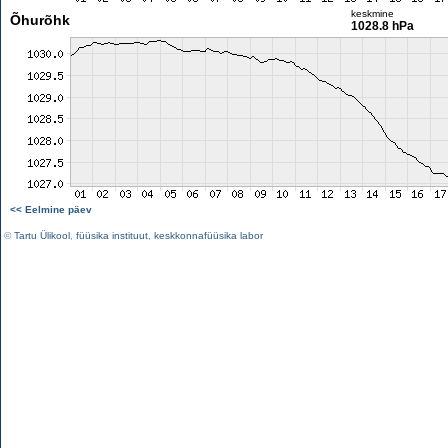
keskmine
Õhurõhk
1028.8 hPa
<< Eelmine päev
©
Tartu Ülikool
,
füüsika instituut
,
keskkonnafüüsika labor