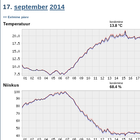
17.
september
2014
<< Eelmine päev
keskmine
Temperatuur
13.8 °C
keskmine
Niiskus
68.4 %