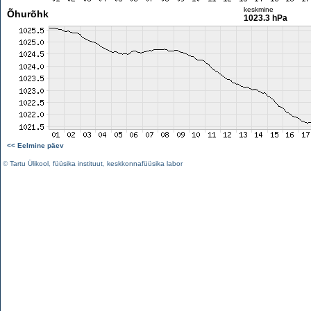
keskmine
Õhurõhk
1023.3 hPa
<< Eelmine päev
©
Tartu Ülikool
,
füüsika instituut
,
keskkonnafüüsika labor