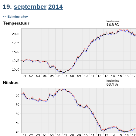
19.
september
2014
<< Eelmine päev
keskmine
Temperatuur
14.8 °C
keskmine
Niiskus
63.4 %