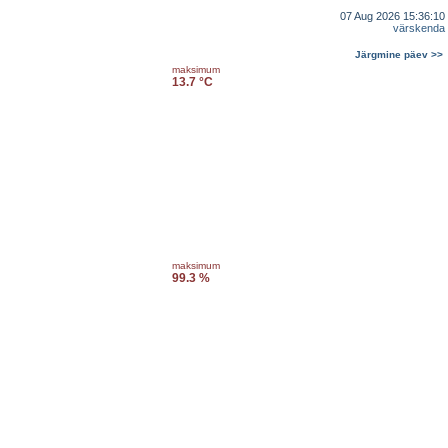
07 Aug 2026 15:36:10
värskenda
Järgmine päev >>
maksimum
13.7 °C
maksimum
99.3 %