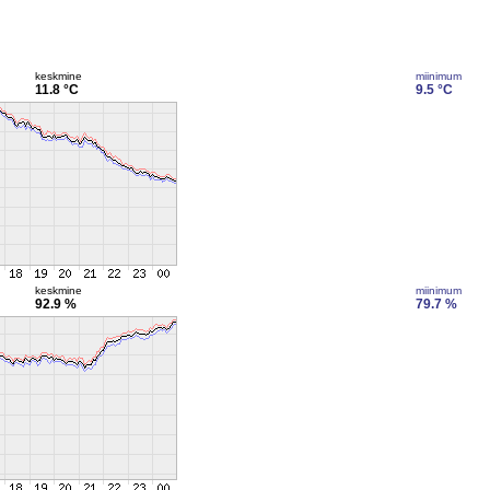
keskmine
miinimum
11.8 °C
9.5 °C
keskmine
miinimum
92.9 %
79.7 %