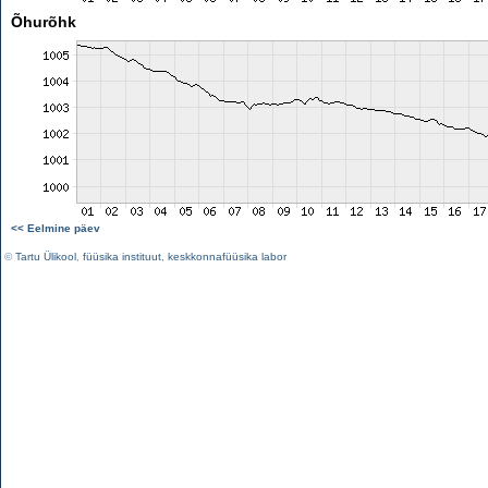
Õhurõhk
<< Eelmine päev
©
Tartu Ülikool
,
füüsika instituut
,
keskkonnafüüsika labor