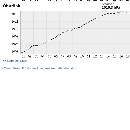
keskmine
Õhurõhk
1010.3 hPa
<< Eelmine päev
©
Tartu Ülikool
,
füüsika instituut
,
keskkonnafüüsika labor