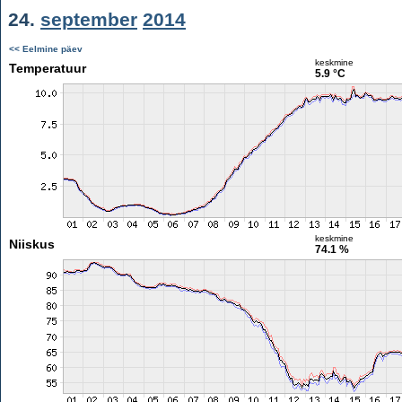
24.
september
2014
<< Eelmine päev
keskmine
Temperatuur
5.9 °C
keskmine
Niiskus
74.1 %