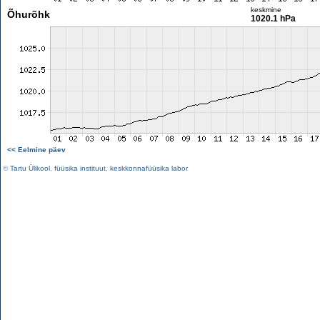
keskmine
Õhurõhk
1020.1 hPa
<< Eelmine päev
©
Tartu Ülikool
,
füüsika instituut
,
keskkonnafüüsika labor