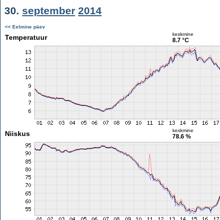
30.
september
2014
<< Eelmine päev
keskmine
Temperatuur
8.7 °C
keskmine
Niiskus
78.6 %