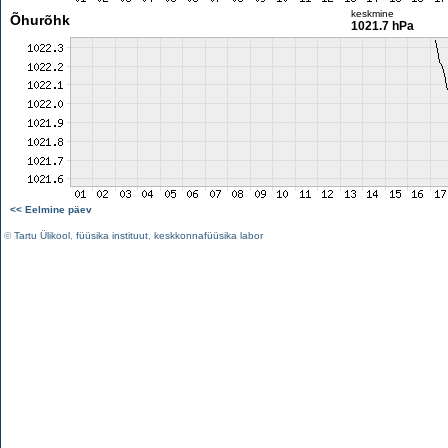
keskmine
Õhurõhk
1021.7 hPa
<< Eelmine päev
©
Tartu Ülikool
,
füüsika instituut
,
keskkonnafüüsika labor