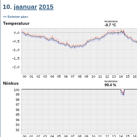
10.
jaanuar
2015
<< Eelmine päev
keskmine
Temperatuur
-0.7 °C
keskmine
Niiskus
99.4 %