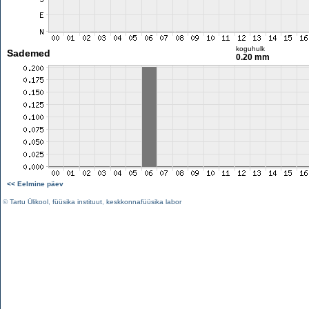
koguhulk
Sademed
0.20 mm
<< Eelmine päev
©
Tartu Ülikool
,
füüsika instituut
,
keskkonnafüüsika labor