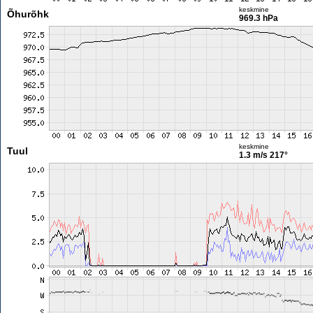
keskmine
Õhurõhk
969.3 hPa
keskmine
Tuul
1.3 m/s
217°