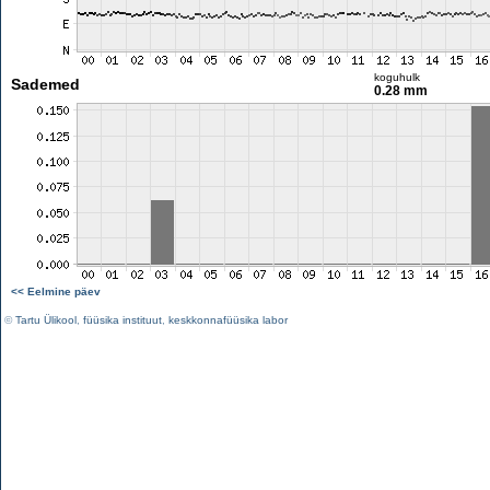
koguhulk
Sademed
0.28 mm
<< Eelmine päev
©
Tartu Ülikool
,
füüsika instituut
,
keskkonnafüüsika labor