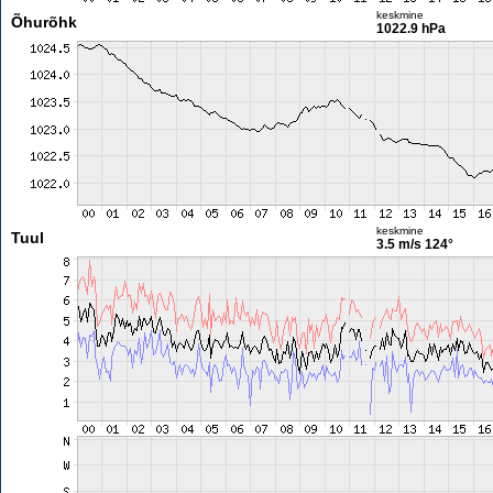
keskmine
Õhurõhk
1022.9 hPa
keskmine
Tuul
3.5 m/s
124°