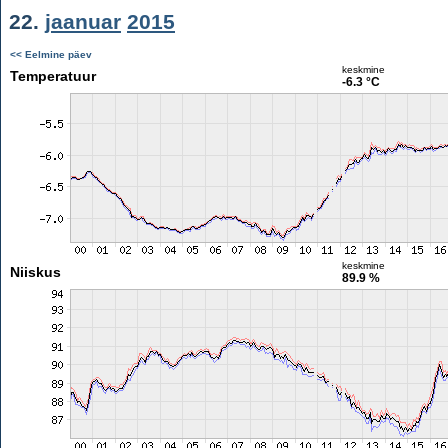
22.
jaanuar
2015
<< Eelmine päev
keskmine
Temperatuur
-6.3 °C
keskmine
Niiskus
89.9 %