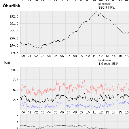
keskmine
Õhurõhk
990.7 hPa
keskmine
Tuul
1.9 m/s
151°