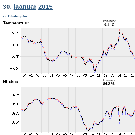
30.
jaanuar
2015
<< Eelmine päev
keskmine
Temperatuur
-0.1 °C
keskmine
Niiskus
84.2 %