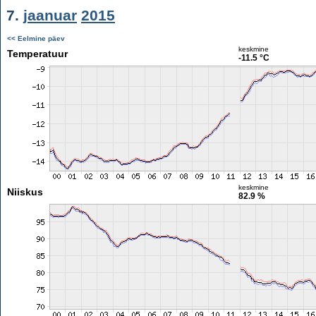
7.
jaanuar
2015
<< Eelmine päev
keskmine
Temperatuur
-11.5 °C
keskmine
Niiskus
82.9 %