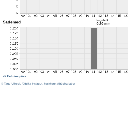
koguhulk
Sademed
0.20 mm
<< Eelmine päev
©
Tartu Ülikool
,
füüsika instituut
,
keskkonnafüüsika labor