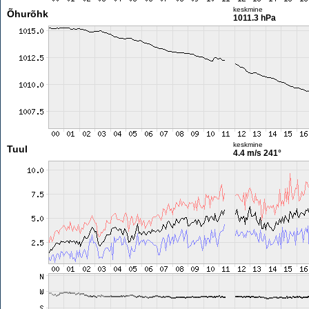
keskmine
Õhurõhk
1011.3 hPa
keskmine
Tuul
4.4 m/s
241°