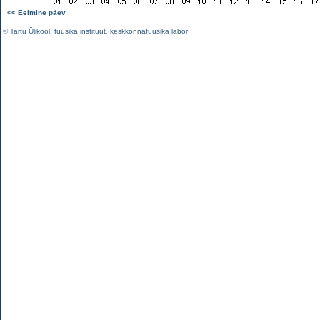
<< Eelmine päev
©
Tartu Ülikool
,
füüsika instituut
,
keskkonnafüüsika labor