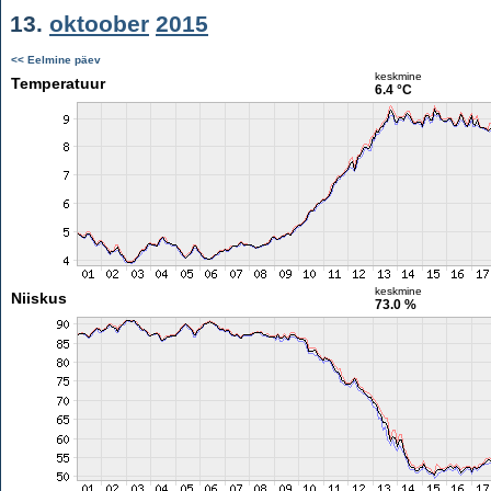
13.
oktoober
2015
<< Eelmine päev
keskmine
Temperatuur
6.4 °C
keskmine
Niiskus
73.0 %