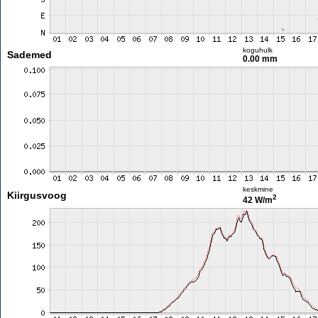
koguhulk
Sademed
0.00 mm
keskmine
Kiirgusvoog
2
42 W/m