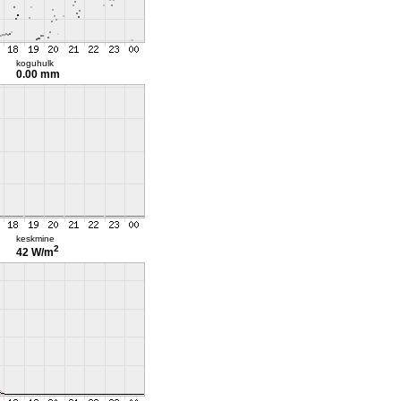
koguhulk
0.00 mm
keskmine
2
42 W/m