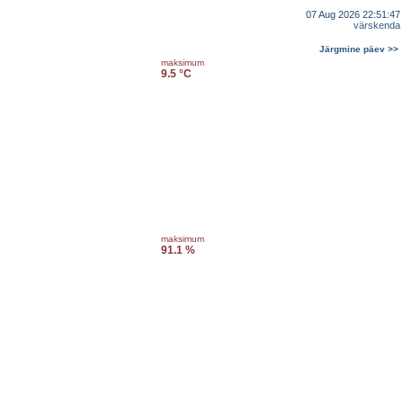
07 Aug 2026 22:51:47
värskenda
Järgmine päev >>
maksimum
9.5 °C
maksimum
91.1 %