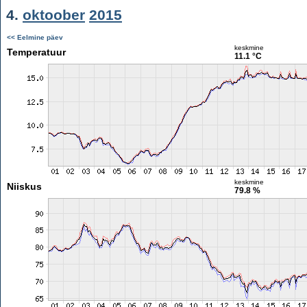
4.
oktoober
2015
<< Eelmine päev
keskmine
Temperatuur
11.1 °C
keskmine
Niiskus
79.8 %