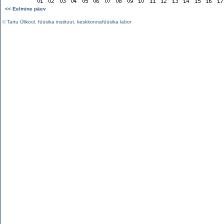
<< Eelmine päev
©
Tartu Ülikool
,
füüsika instituut
,
keskkonnafüüsika labor