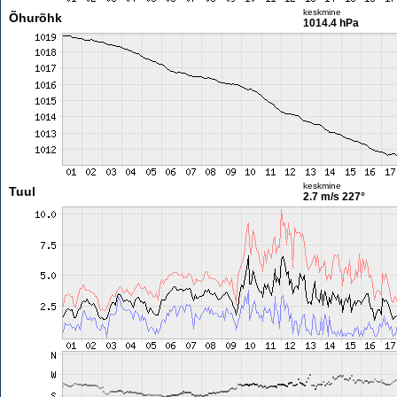
keskmine
Õhurõhk
1014.4 hPa
keskmine
Tuul
2.7 m/s
227°