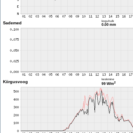
koguhulk
Sademed
0.00 mm
keskmine
Kiirgusvoog
2
99 W/m