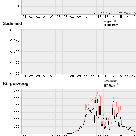
koguhulk
Sademed
0.00 mm
keskmine
Kiirgusvoog
2
67 W/m