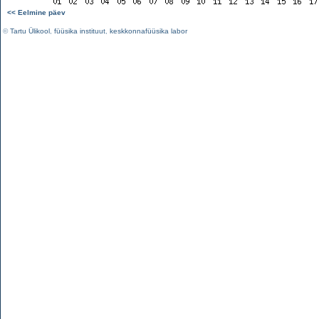
<< Eelmine päev
©
Tartu Ülikool
,
füüsika instituut
,
keskkonnafüüsika labor