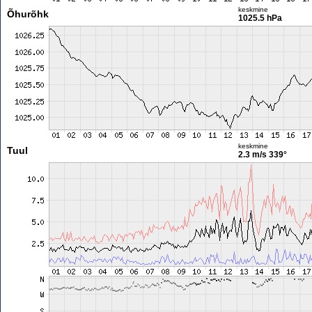
keskmine
Õhurõhk
1025.5 hPa
keskmine
Tuul
2.3 m/s
339°