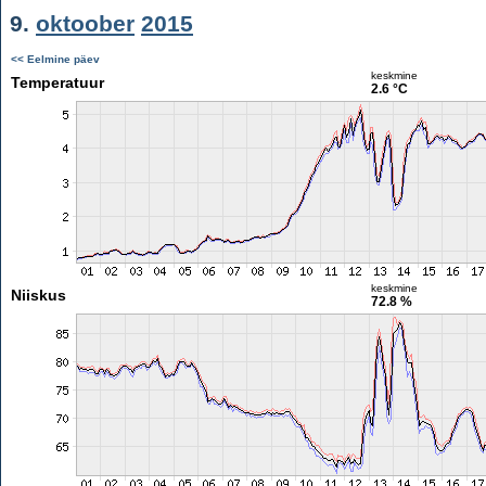
9.
oktoober
2015
<< Eelmine päev
keskmine
Temperatuur
2.6 °C
keskmine
Niiskus
72.8 %