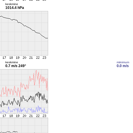
keskmine
1014.4 hPa
keskmine
miinimum
0.7 m/s
249°
0.0 m/s