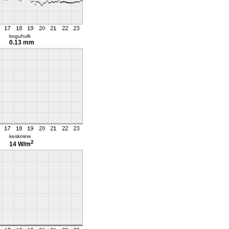
koguhulk
0.13 mm
keskmine
2
14 W/m