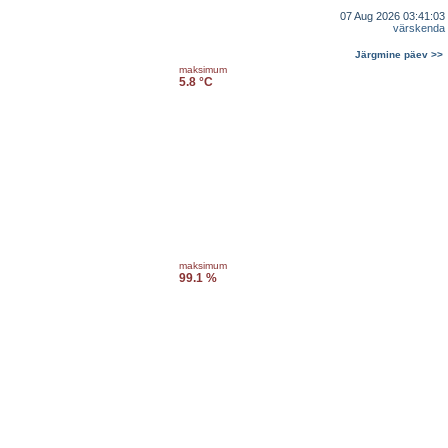
07 Aug 2026 03:41:03
värskenda
Järgmine päev >>
maksimum
5.8 °C
maksimum
99.1 %