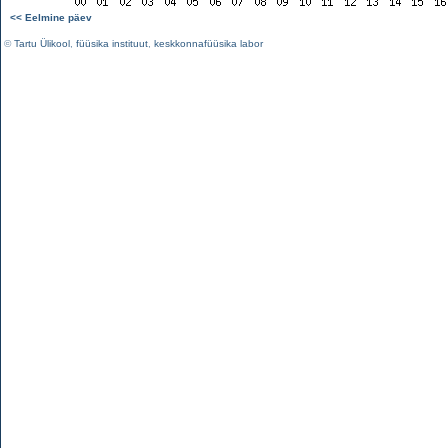
<< Eelmine päev
©
Tartu Ülikool
,
füüsika instituut
,
keskkonnafüüsika labor