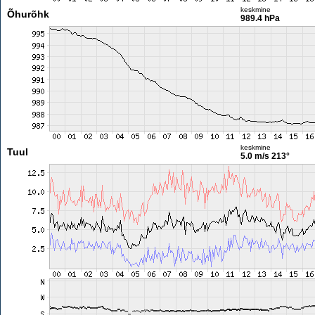
keskmine
Õhurõhk
989.4 hPa
keskmine
Tuul
5.0 m/s
213°