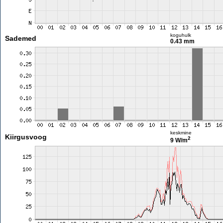
koguhulk
Sademed
0.43 mm
keskmine
Kiirgusvoog
2
9 W/m