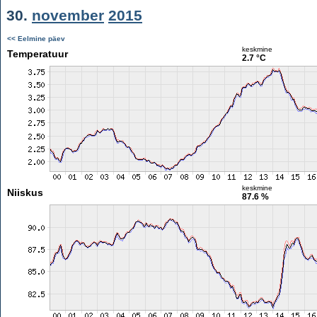
30.
november
2015
<< Eelmine päev
keskmine
Temperatuur
2.7 °C
keskmine
Niiskus
87.6 %