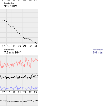
keskmine
995.9 hPa
keskmine
miinimum
7.6 m/s
264°
0.0 m/s