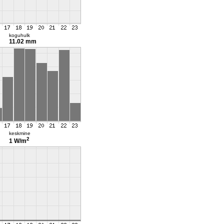
koguhulk
11.02 mm
keskmine
2
1 W/m