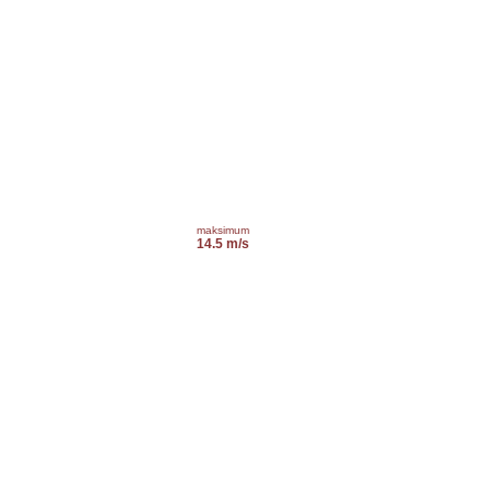
maksimum
14.5 m/s