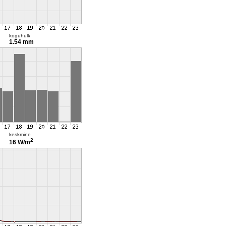
koguhulk
1.54 mm
keskmine
2
16 W/m