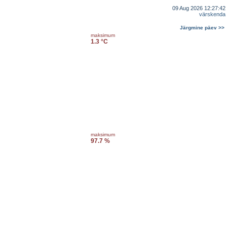
09 Aug 2026 12:27:42
värskenda
Järgmine päev >>
maksimum
1.3 °C
maksimum
97.7 %