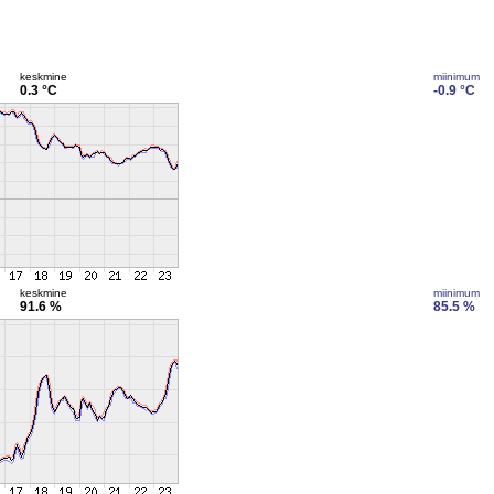
keskmine
miinimum
0.3 °C
-0.9 °C
keskmine
miinimum
91.6 %
85.5 %