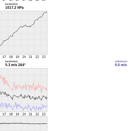
keskmine
1017.2 hPa
keskmine
miinimum
5.3 m/s
264°
0.0 m/s