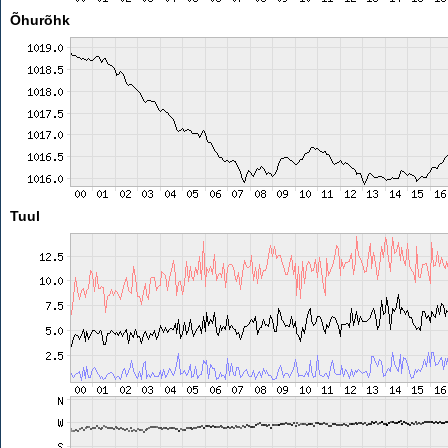
Õhurõhk
Tuul