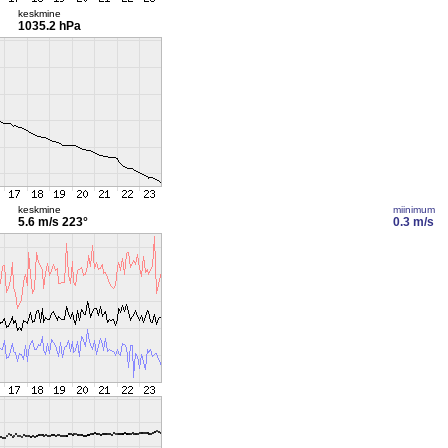
keskmine
1035.2 hPa
keskmine
miinimum
5.6 m/s
223°
0.3 m/s