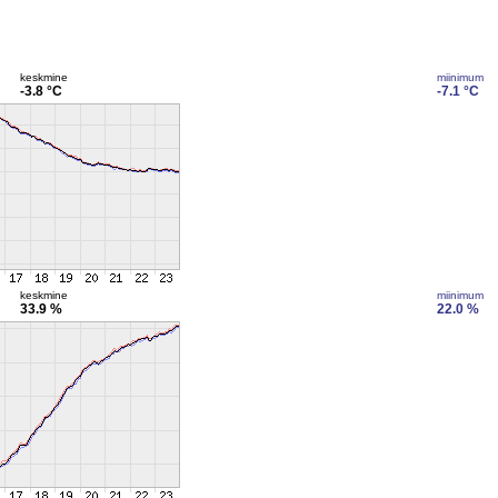
keskmine
miinimum
-3.8 °C
-7.1 °C
keskmine
miinimum
33.9 %
22.0 %