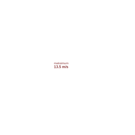
maksimum
13.5 m/s