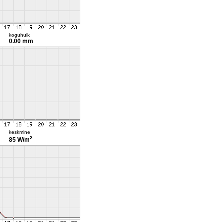
koguhulk
0.00 mm
keskmine
2
85 W/m