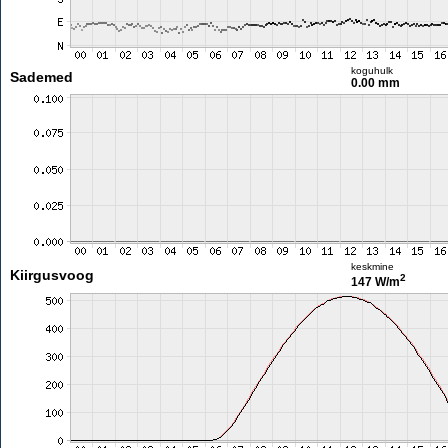
koguhulk
Sademed
0.00 mm
keskmine
Kiirgusvoog
2
147 W/m