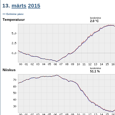
13.
märts
2015
<< Eelmine päev
keskmine
Temperatuur
2.0 °C
keskmine
Niiskus
51.1 %