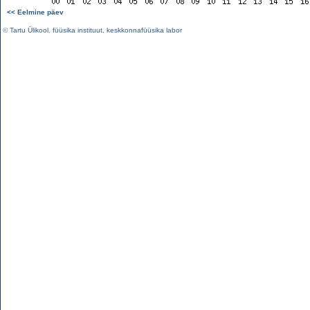
<< Eelmine päev
©
Tartu Ülikool
,
füüsika instituut
,
keskkonnafüüsika labor