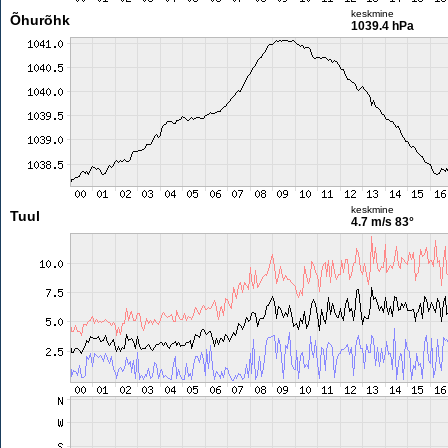
keskmine
Õhurõhk
1039.4 hPa
keskmine
Tuul
4.7 m/s
83°