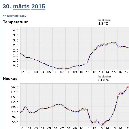
30.
märts
2015
<< Eelmine päev
keskmine
Temperatuur
1.8 °C
keskmine
Niiskus
81.8 %