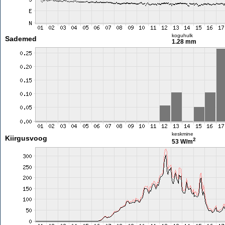
koguhulk
Sademed
1.28 mm
keskmine
Kiirgusvoog
2
53 W/m