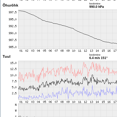
keskmine
Õhurõhk
990.0 hPa
keskmine
Tuul
6.4 m/s
151°