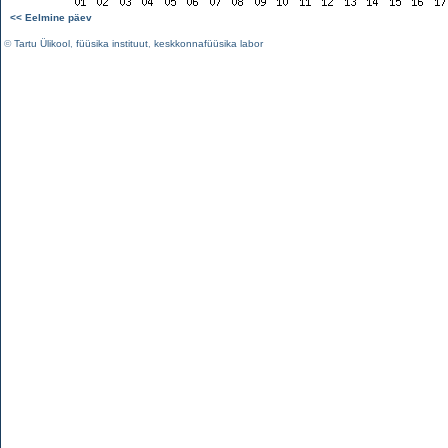
<< Eelmine päev
©
Tartu Ülikool
,
füüsika instituut
,
keskkonnafüüsika labor