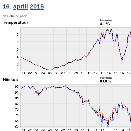
16.
aprill
2015
<< Eelmine päev
keskmine
Temperatuur
4.1 °C
keskmine
Niiskus
83.8 %