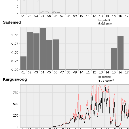
koguhulk
Sademed
6.98 mm
keskmine
Kiirgusvoog
2
127 W/m