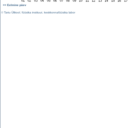
<< Eelmine päev
©
Tartu Ülikool
,
füüsika instituut
,
keskkonnafüüsika labor