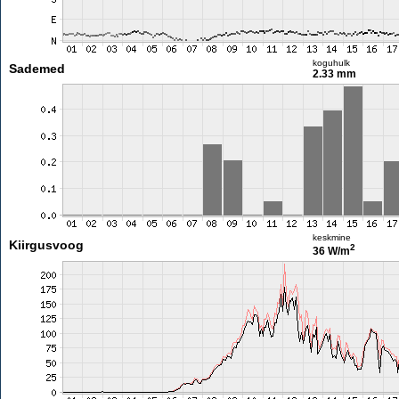
koguhulk
Sademed
2.33 mm
keskmine
Kiirgusvoog
2
36 W/m