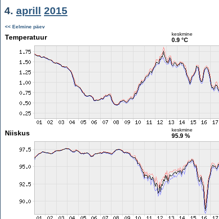
4.
aprill
2015
<< Eelmine päev
keskmine
Temperatuur
0.9 °C
keskmine
Niiskus
95.9 %