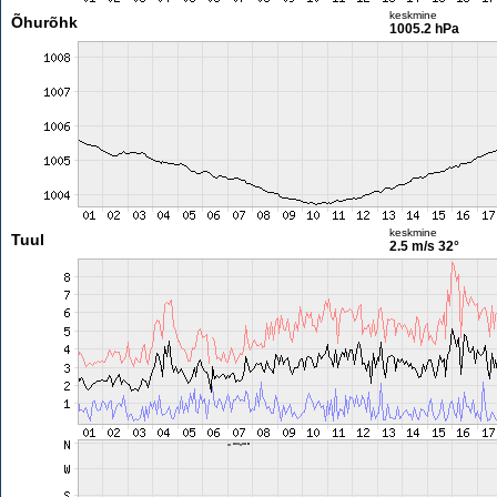
keskmine
Õhurõhk
1005.2 hPa
keskmine
Tuul
2.5 m/s
32°