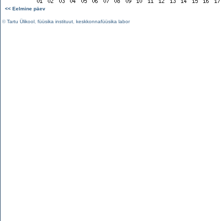
<< Eelmine päev
©
Tartu Ülikool
,
füüsika instituut
,
keskkonnafüüsika labor